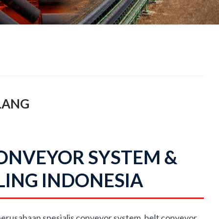
LANG
 CONVEYOR SYSTEM &
ING INDONESIA
erusahaan spesialis conveyor system, belt conveyor