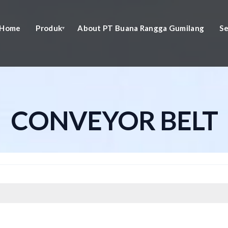
Home
Produk
About PT Buana Rangga Gumilang
Se
CONVEYOR BELT