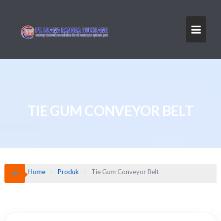
Skip
to
content
TIE GUM CONVEYOR BELT
Home
Produk
Tie Gum Conveyor Belt