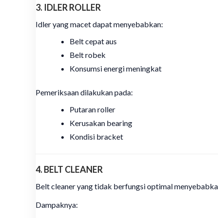
3. IDLER ROLLER
Idler yang macet dapat menyebabkan:
Belt cepat aus
Belt robek
Konsumsi energi meningkat
Pemeriksaan dilakukan pada:
Putaran roller
Kerusakan bearing
Kondisi bracket
4. BELT CLEANER
Belt cleaner yang tidak berfungsi optimal menyebabk
Dampaknya: