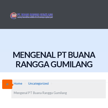
Skip
to
content
MENGENAL PT BUANA
RANGGA GUMILANG
Home
Uncategorized
Mengenal PT Buana Rangga Gumilang